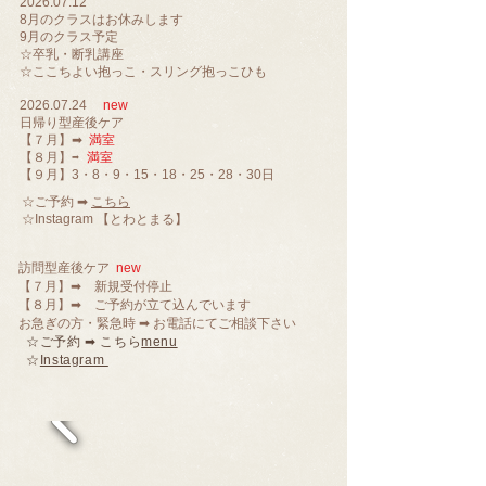
2026.07.12
8月のクラスはお休みします
9月のクラス予定
☆卒乳・断乳講座
​☆ここちよい抱っこ・スリング抱っこひも
2026.07.24
new
日帰り型産後ケア​​​​​​​​​​​​​​​​​​​​​​​​​ ​
【７月】➡
満室
８月
満室
​【
】➡
​【９月】3・8・9・15・18・25・28・30日
☆ご予約 ➡
こちら
☆Instagram
【とわとまる】
訪問型産後ケア
new
【７月】➡ 新規受付停止
【８月】➡ ご予約が立て込んでいます
​お急ぎの方・緊急時
➡ お電話にてご相談下さい
☆ご予約 ➡ こちら
menu
☆
Instagram