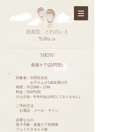
助産院 とわのいえ
ToWa-ie
*****************************************
MENU
産後ケア(訪問型)
​対象者：大田区在住
​ お子さんが1歳未満の方
時間：平日9時～17時
料金：500円/回​
(※土日祝・年末年始は対応しておりません)
ご予約方法
お電話・メール・ライン
必要なもの
母子手帳・産後ケア利用券
フェイスタオル３枚​​