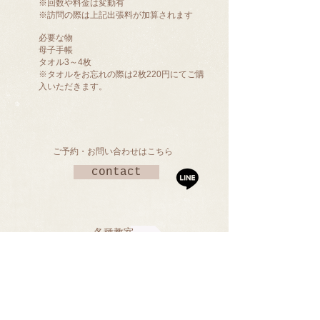
※回数や料金は変動有
※訪問の際は上記出張料が加算されます
必要な物
母子手帳
タオル3～4枚
※タオルをお忘れの際は2枚220円にてご購
入いただきます。
​ご予約・お問い合わせはこちら
contact
各種教室
母乳相談会
卒乳・断乳講座
ベビーマッサージ
こどものケガと病気のケア
​頭のかたち相談