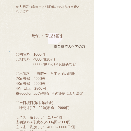
​※大田区の産後ケア利用券のない方は自費と
なります
母乳・育児相談
​※自費でのケアの方
〇初診料 1000円
〇相談料 4000円(30分)
6000円(60分)※乳腺炎など
〇出張料 当院➡ご自宅までの距離
2Km未満 1000円
4Km未満 2000円
4Kｍ以上 2500円
※googlemapの当院からの距離により決定
〇土日祝日(年末年始含)
時間外(17～21時)料金 2000円
〇卒乳・断乳ケア 全3～4回
①初診料＋乳房ケア(1時間)7000円
②～④ 乳房ケア 4000～6000円/回